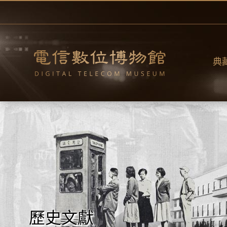
跳
到
主
要
內
容
典
歷史文獻