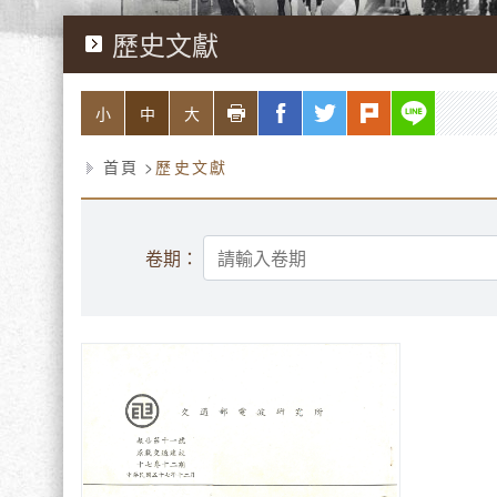
歷史文獻
略過字型切換，社群分享工具列
列印
facebook
twitter
plurk
line
小
中
大
首頁
歷史文獻
卷期：