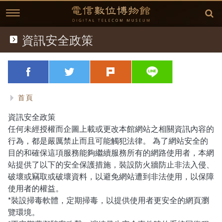
跳
到
主
要
內
資訊安全政策
典藏文物
容
歷史文獻
略過字型切換，社群分享工具列
facebook
twitter
plurk
line
歷史影片
首頁
臺灣電信發展
資訊安全政策
任何未經授權而企圖上載或更改本館網站之相關資訊內容的
延伸閱讀
故事開始
行為，都是嚴厲禁止而且可能觸犯法律。 為了網站安全的
目的和確保這項服務能夠繼續服務所有的網路使用者，本網
中華電信故事專區
(1877)台灣電信的開始
相關資訊
站提供了以下的安全保護措施，裝設防火牆防止非法入侵、
破壞或竊取或破壞資料，以避免網站遭到非法使用，以保障
方賢齊先生簡介
(1897)台灣開始使用電話
桌布下載
使用者的權益。
*裝設掃毒軟體，定期掃毒，以提供使用者更安全的網頁瀏
(1945)克難的年代
學習單
方賢齊先生簡介
覽環境。