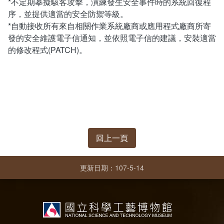
*不定期摹擬駭客攻擊，演練發生安全事件時的系統回復程
(1950)供不應求
相關網站
方賢齊先生大事記
序，並提供適當的安全防禦等級。
*自動接收所有來自相關作業系統廠商或應用程式廠商所寄
(1960)跨入太空通信
延伸文章
著作清單
發的安全維護電子信通知，並依照電子信的建議，安裝適當
的修改程式(PATCH)。
(1970)全台通信網的健全
生平剪影
(1980)多變的年代
追思影片(另開新視窗)
(1990)電信大競爭
迎向新世紀
回上一頁
更新日期：107-5-14