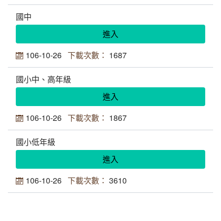
(1950)供不應求
相關網站
方賢齊先生大事記
國中
進入
(1960)跨入太空通信
延伸文章
著作清單
106-10-26
1687
(1970)全台通信網的健全
生平剪影
國小中、高年級
(1980)多變的年代
追思影片(另開新視窗)
進入
(1990)電信大競爭
106-10-26
1867
迎向新世紀
國小低年級
進入
106-10-26
3610