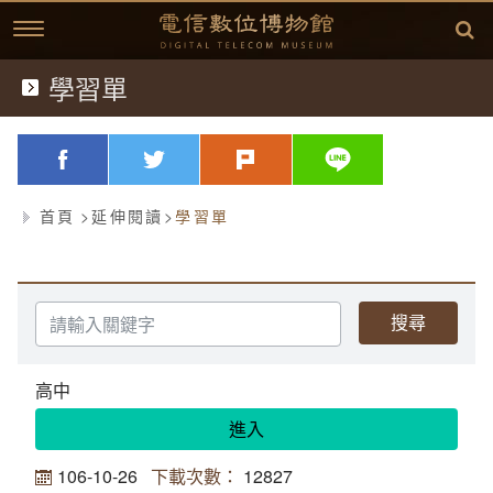
跳
到
主
要
內
學習單
典藏文物
容
歷史文獻
略過字型切換，社群分享工具列
facebook
twitter
plurk
line
歷史影片
首頁
延伸閱讀
學習單
臺灣電信發展
延伸閱讀
故事開始
請
輸
入
中華電信故事專區
(1877)台灣電信的開始
相關資訊
關
鍵
高中
字
方賢齊先生簡介
(1897)台灣開始使用電話
桌布下載
進入
(1945)克難的年代
學習單
方賢齊先生簡介
106-10-26
12827