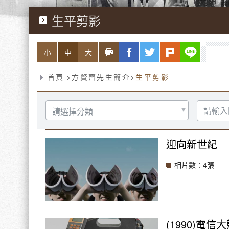
生平剪影
略過字型切換，社群分享工具列
列印
facebook
twitter
plurk
line
小
中
大
首頁
方賢齊先生簡介
生平剪影
分
請
類
輸
入
關
鍵
迎向新世紀
字
相片數：4張
(1990)電信