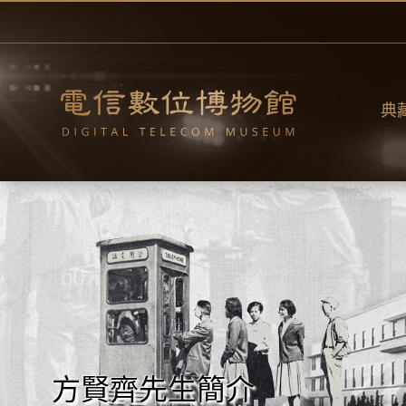
跳
到
主
要
內
容
典
方賢齊先生簡介