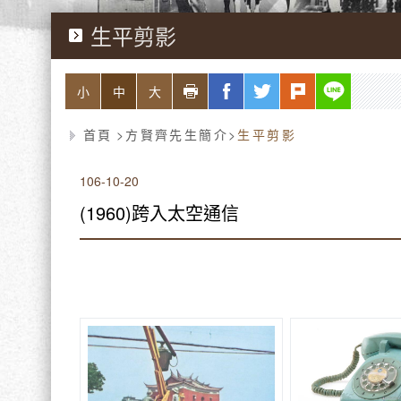
生平剪影
略過字型切換，社群分享工具列
列印
facebook
twitter
plurk
line
小
中
大
首頁
方賢齊先生簡介
生平剪影
106-10-20
(1960)跨入太空通信