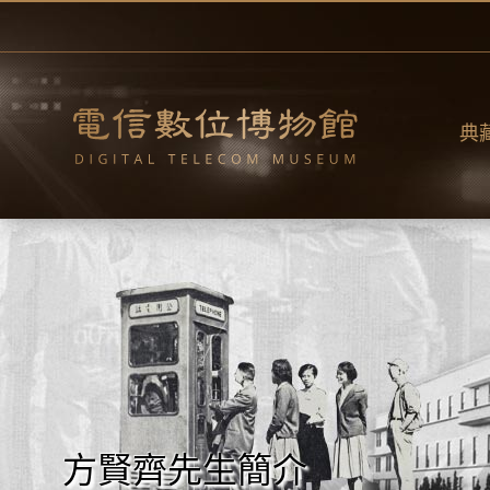
跳
到
主
要
內
容
典
方賢齊先生簡介