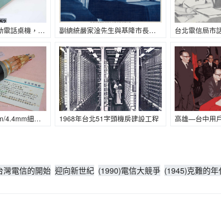
D3036，500號自動電話桌機，1件。13*24*13（長*寬*高∕公分）。1950年
副總統嚴家淦先生與基隆市長以影像電話直接通話
I6133，線徑1.2mm/4.4mm細心同軸電纜，1件。3*3*30（長*寬*高∕公分）。1967年
1968年台北51字頭機房建設工程
7)台灣電信的開始
迎向新世紀
(1990)電信大競爭
(1945)克難的年