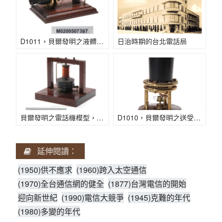
(1950)供不應求
相關網站
方賢齊先生大事記
(1960)跨入太空通信
延伸文章
著作清單
D1011，貝爾發明之液體送受話器模型，2件。18*45*15（長*寬*高∕公分）。1960年。
日治時期的台北電話局
(1970)全台通信網的健全
生平剪影
(1980)多變的年代
追思影片(另開新視窗)
(1990)電信大競爭
貝爾發明之電話機模型，21x19x17cm，1960年。
D1010，貝爾發明之送受話器模型，1件。7*7*22（長*寬*高∕公分）。1960年。
迎向新世紀
延伸閱讀：
(1950)供不應求
(1960)跨入太空通信
(1970)全台通信網的健全
(1877)台灣電信的開始
迎向新世紀
(1990)電信大競爭
(1945)克難的年代
(1980)多變的年代