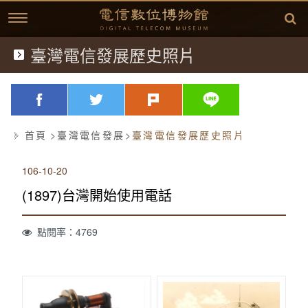
跳
到
主
要
內
臺灣電信發展歷史照片
典藏文物
容
歷史文獻
略過字型切換，社群分享工具列
facebook
twitter
plurk
line
歷史影片
首頁
臺灣電信發展
臺灣電信發展歷史照片
臺灣電信發展
106-10-20
延伸閱讀
故事開始
(1897)台灣開始使用電話
中華電信故事專區
(1877)台灣電信的開始
相關資訊
點閱率：4769
方賢齊先生簡介
(1897)台灣開始使用電話
桌布下載
(1945)克難的年代
學習單
方賢齊先生簡介