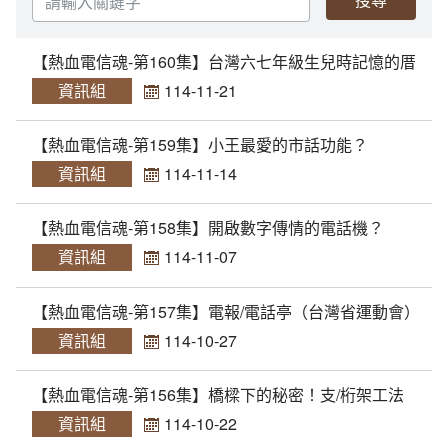
輸
入
(1950)供不應求
相關網站
方賢齊先生大事記
關
鍵
【熱血電信魂-第160集】台灣六七年級生兒時記憶的厝內
字
(1960)跨入太空通信
延伸文章
著作清單
資訊組
114-11-21
(1970)全台通信網的健全
生平剪影
【熱血電信魂-第159集】小王最愛的市話功能？
(1980)多變的年代
追思影片(另開新視窗)
資訊組
114-11-14
(1990)電信大競爭
【熱血電信魂-第158集】開啟數字傳情的電話機？
資訊組
114-11-07
迎向新世紀
【熱血電信魂-第157集】電報/電話亭（台灣省運動會）
資訊組
114-10-27
【熱血電信魂-第156集】橋樑下的秘密！支/桁架工法
資訊組
114-10-22