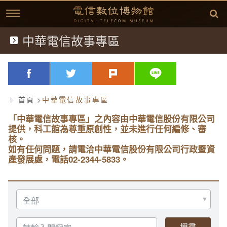
跳
到
主
要
內
中華電信故事專區
典藏文物
容
歷史文獻
略過字型切換，社群分享工具列
facebook
twitter
plurk
line
歷史影片
首頁
中華電信故事專區
臺灣電信發展
「中華電信故事專區」之內容由中華電信股份有限公司
提供，科工館為尊重原創性，並未進行任何編修、審
延伸閱讀
故事開始
核。
如有任何問題，請電洽中華電信股份有限公司行政暨資
產發展處，電話02-2344-5833。
中華電信故事專區
(1877)台灣電信的開始
相關資訊
方賢齊先生簡介
(1897)台灣開始使用電話
桌布下載
選
擇
分
(1945)克難的年代
學習單
方賢齊先生簡介
類
請