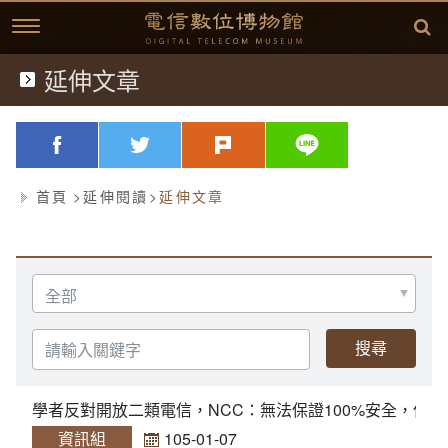
跳
到
主
要
內
延伸文章
典藏文物
容
歷史文獻
略過字型切換，社群分享工具列
facebook
twitter
plurk
line
歷史影片
首頁
延伸閱讀
延伸文章
臺灣電信發展
延伸閱讀
故事開始
選
擇
分
中華電信故事專區
(1877)台灣電信的開始
相關資訊
類
請
輸
入
方賢齊先生簡介
(1897)台灣開始使用電話
桌布下載
關
鍵
學者反對開放二類電信，NCC：無法保證100%安全，但
字
(1945)克難的年代
學習單
方賢齊先生簡介
資訊組
105-01-07