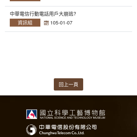
(1950)供不應求
相關網站
方賢齊先生大事記
中華電信行動電話用戶大崩逃?
(1960)跨入太空通信
延伸文章
著作清單
資訊組
105-01-07
(1970)全台通信網的健全
生平剪影
(1980)多變的年代
追思影片(另開新視窗)
(1990)電信大競爭
迎向新世紀
回上一頁