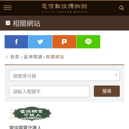
跳
到
主
要
內
相關網站
典藏文物
容
歷史文獻
略過字型切換，社群分享工具列
facebook
twitter
plurk
line
歷史影片
首頁
延伸閱讀
相關網站
臺灣電信發展
選
擇
延伸閱讀
故事開始
分
類
請
輸
中華電信故事專區
(1877)台灣電信的開始
相關資訊
入
關
鍵
方賢齊先生簡介
(1897)台灣開始使用電話
桌布下載
字
(1945)克難的年代
學習單
方賢齊先生簡介
電信國寶守護人