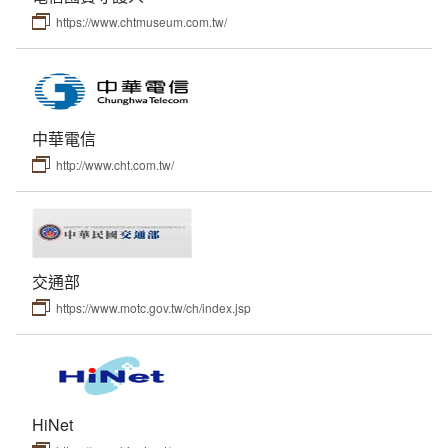
(1950)供不應求
相關網站
方賢齊先生大事記
https://www.chtmuseum.com.tw/
(1960)跨入太空通信
延伸文章
著作清單
(1970)全台通信網的健全
生平剪影
中華電信
http://www.cht.com.tw/
(1980)多變的年代
追思影片(另開新視窗)
(1990)電信大競爭
迎向新世紀
交通部
https://www.motc.gov.tw/ch/index.jsp
HiNet