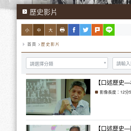
歷史影片
略過字型切換，社群分享工具列
列印
facebook
twitter
plurk
line
小
中
大
首頁
歷史影片
選
請
擇
輸
分
入
類
關
鍵
【口述歷史—
字
影像長度：12分5
【口述歷史—