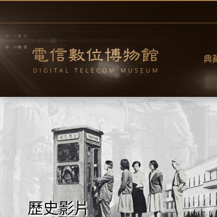
跳
到
主
要
內
容
典
歷史影片