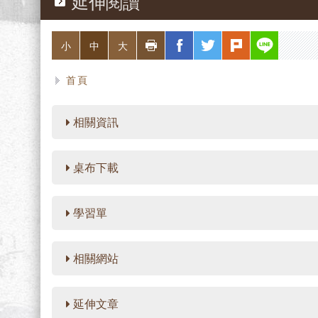
延伸閱讀
略過字型切換，社群分享工具列
列印
facebook
twitter
plurk
line
小
中
大
首頁
相關資訊
桌布下載
學習單
相關網站
延伸文章