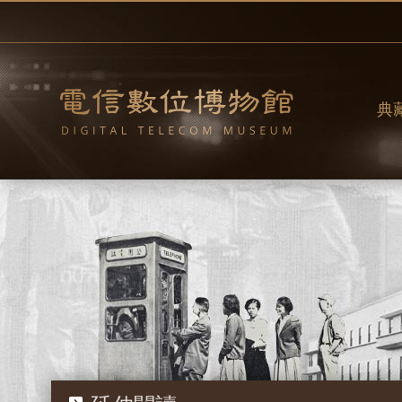
跳
到
主
要
內
容
典