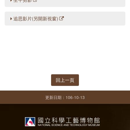
(1950)供不應求
相關網站
方賢齊先生大事記
追思影片(另開新視窗)
(1960)跨入太空通信
延伸文章
著作清單
(1970)全台通信網的健全
生平剪影
(1980)多變的年代
追思影片(另開新視窗)
(1990)電信大競爭
迎向新世紀
回上一頁
更新日期：106-10-13