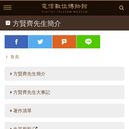
跳
到
主
要
內
方賢齊先生簡介
典藏文物
容
歷史文獻
略過字型切換，社群分享工具列
facebook
twitter
plurk
line
歷史影片
首頁
臺灣電信發展
方賢齊先生簡介
延伸閱讀
故事開始
方賢齊先生大事記
中華電信故事專區
(1877)台灣電信的開始
相關資訊
方賢齊先生簡介
(1897)台灣開始使用電話
桌布下載
著作清單
(1945)克難的年代
學習單
方賢齊先生簡介
生平剪影