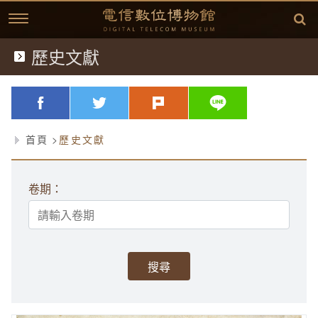
跳
到
主
要
內
歷史文獻
典藏文物
容
歷史文獻
略過字型切換，社群分享工具列
facebook
twitter
plurk
line
歷史影片
首頁
歷史文獻
臺灣電信發展
卷期：
延伸閱讀
故事開始
中華電信故事專區
(1877)台灣電信的開始
相關資訊
方賢齊先生簡介
(1897)台灣開始使用電話
桌布下載
(1945)克難的年代
學習單
方賢齊先生簡介