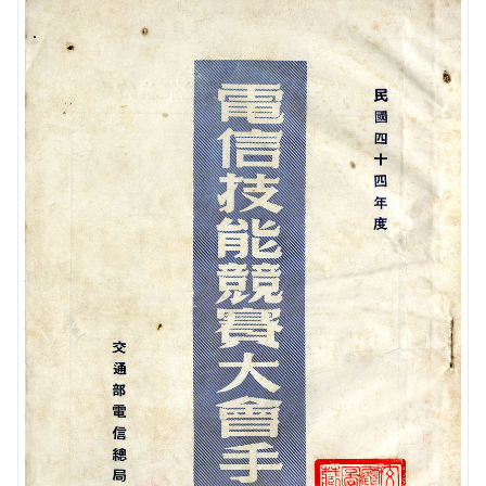
(1950)供不應求
相關網站
方賢齊先生大事記
(1960)跨入太空通信
延伸文章
著作清單
(1970)全台通信網的健全
生平剪影
(1980)多變的年代
追思影片(另開新視窗)
(1990)電信大競爭
迎向新世紀