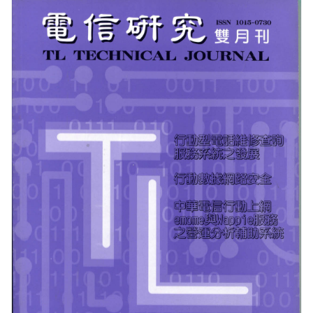
(1950)供不應求
相關網站
方賢齊先生大事記
(1960)跨入太空通信
延伸文章
著作清單
(1970)全台通信網的健全
生平剪影
(1980)多變的年代
追思影片(另開新視窗)
(1990)電信大競爭
迎向新世紀