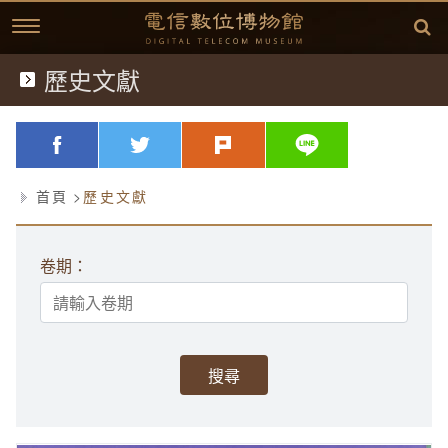
跳
到
主
要
內
歷史文獻
典藏文物
容
歷史文獻
略過字型切換，社群分享工具列
facebook
twitter
plurk
line
歷史影片
首頁
歷史文獻
臺灣電信發展
卷期：
延伸閱讀
故事開始
中華電信故事專區
(1877)台灣電信的開始
相關資訊
方賢齊先生簡介
(1897)台灣開始使用電話
桌布下載
(1945)克難的年代
學習單
方賢齊先生簡介