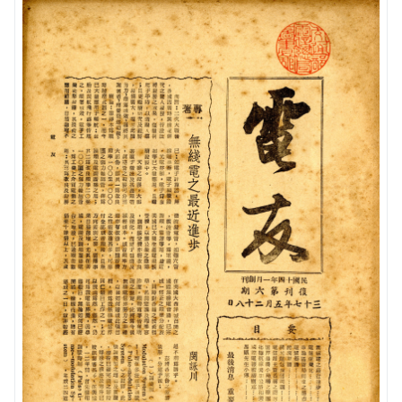
(1950)供不應求
相關網站
方賢齊先生大事記
(1960)跨入太空通信
延伸文章
著作清單
(1970)全台通信網的健全
生平剪影
(1980)多變的年代
追思影片(另開新視窗)
(1990)電信大競爭
迎向新世紀