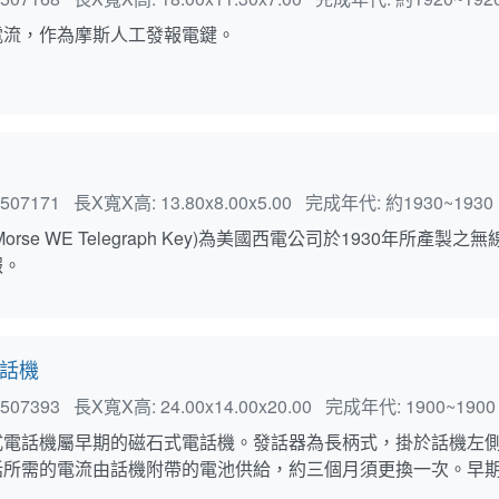
電流，作為摩斯人工發報電鍵。
507171
長X寬X高:
13.80x8.00x5.00
完成年代:
約1930~1930
orse WE Telegraph Key)為美國西電公司於1930年
報。
話機
507393
長X寬X高:
24.00x14.00x20.00
完成年代:
1900~1900
式電話機屬早期的磁石式電話機。發話器為長柄式，掛於話機左
話所需的電流由話機附帶的電池供給，約三個月須更換一次。早