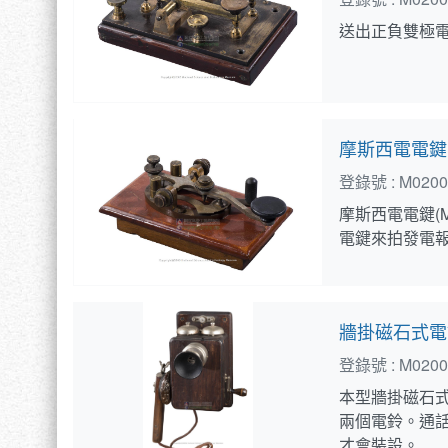
送出正負雙極
摩斯西電電鍵
登錄號 :
M0200
摩斯西電電鍵(M
電鍵來拍發電
牆掛磁石式電
登錄號 :
M0200
本型牆掛磁石
兩個電鈴。通
才會裝設。