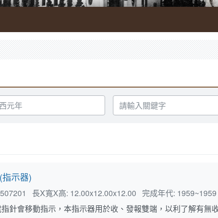
請
輸
入
關
鍵
字
(指示器)
507201
長X寬X高:
12.00x12.00x12.00
完成年代:
1959~1959
電指針會移動指示，本指示器用於收、發報雙端，以利了解有無