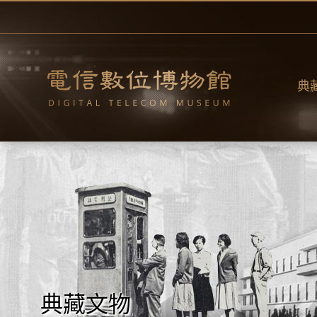
跳
到
主
要
內
容
典
典藏文物