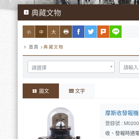
典藏文物
略過字型切換，社群分享工具列
列印
facebook
twitter
plurk
line
小
中
大
首頁
典藏文物
選
請
擇
選
分
擇
類
西
元
年
圖文
文字
摩斯收發報機
登錄號 :
M0200
收、發報時通