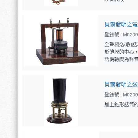
貝爾發明之電
登錄號 :
M0200
全聲頻送(收
形薄膜的中心
話機轉變為聲
貝爾發明之送
登錄號 :
M0200
加上錐形話筒