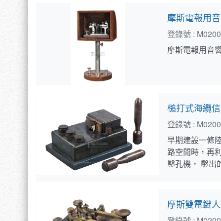
摩斯電報用音
登錄號 :
M0200
摩斯電報用音
槌打式海纜信
登錄號 :
M0200
早期建設一條
路空閒時，再
鑿孔機， 鑿出
摩斯雙電鍵人
登錄號 :
M0200