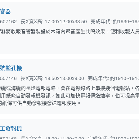
響器
507162
長X寬X高:
17.00x12.00x33.50
完成年代:
約1930~19
響器將收報音響器裝設於木箱內聚音產生共鳴效果，便利收報人
號鑿孔機
507146
長X寬X高:
18.50x13.00x9.00
完成年代:
約1910~191
陸纜或海纜的長途電報電路，會在電報線路上串接幾個電報站，
利用紙條自動發報機發訊，如此可加快電報傳送速率，也可提高電
的紙條可供自動發報機發送電報使用。
工發報機
507168
長X寬X高:
18.00x11.30x7.00
完成年代:
約1920~192