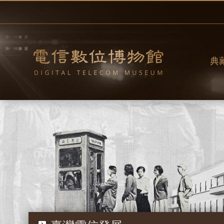
跳
到
主
要
內
容
典