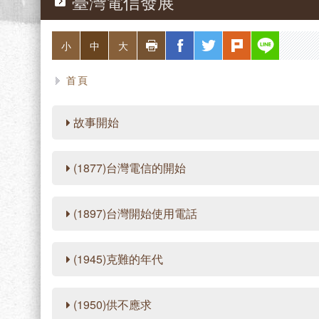
臺灣電信發展
略過字型切換，社群分享工具列
列印
facebook
twitter
plurk
line
小
中
大
首頁
故事開始
(1877)台灣電信的開始
(1897)台灣開始使用電話
(1945)克難的年代
(1950)供不應求