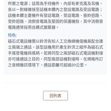
所需之電源；話筒為手持機件，內部有麥克風及耳機，
各以ㄧ對線連接至話機本體內之發話電路及受話電路；
話機本體主要機件有發話電路、受話電路、振鈴迴路、
受鈴迴路、消側音電路及堅固的保護機殼，其中消側音
電路通常採用自耦式變壓器。
特色:
磁石式電話機需以鈴流告知人工交換總機值機員配合建
立兩端之通話，該型話機用於產生鈴流之組件為磁石式
手搖發電機與搖柄。若將同型之兩部磁石式電話機對接
亦可達通話之目的，同型兩部話機對接時，在規格所訂
之音頻雜訊環境下，通話距離可超過20公里。
回列表