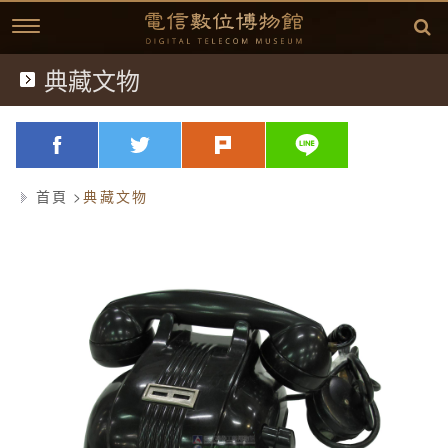
跳
到
主
要
內
典藏文物
典藏文物
容
歷史文獻
略過字型切換，社群分享工具列
facebook
twitter
plurk
line
歷史影片
首頁
典藏文物
臺灣電信發展
延伸閱讀
故事開始
中華電信故事專區
(1877)台灣電信的開始
相關資訊
方賢齊先生簡介
(1897)台灣開始使用電話
桌布下載
(1945)克難的年代
學習單
方賢齊先生簡介